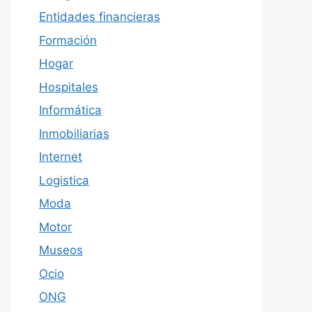
Entidades financieras
Formación
Hogar
Hospitales
Informática
Inmobiliarias
Internet
Logistica
Moda
Motor
Museos
Ocio
ONG